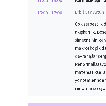
11:00 - 13:00
Karmaşık Spin S
Erbil Can Artun 
15:00 - 17:00
Çok serbestlik d
akışkanlık, Bose
simetrisinin ken
makroskopik davr
davranışlar serg
Renormalizasyon
matematiksel ara
yöntemlerinden 
renormalizasyon