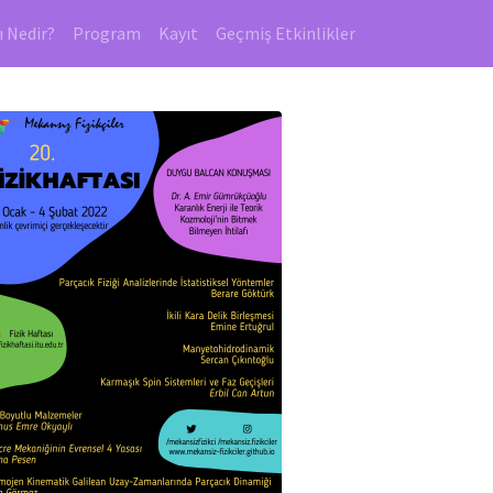
ı Nedir?
Program
Kayıt
Geçmiş Etkinlikler