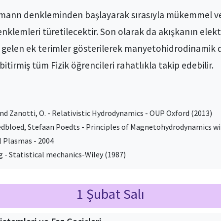
zmann denkleminden başlayarak sırasıyla mükemmel v
nklemleri türetilecektir. Son olarak da akışkanın elek
gelen ek terimler gösterilerek manyetohidrodinamik de
fı bitirmiş tüm Fizik öğrencileri rahatlıkla takip edebilir.
and Zanotti, O. - Relativistic Hydrodynamics - OUP Oxford (2013)
oedbloed, Stefaan Poedts - Principles of Magnetohydrodynamics wi
l Plasmas - 2004
 - Statistical mechanics-Wiley (1987)
1 Şubat Salı