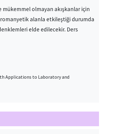
e mükemmel olmayan akışkanlar için
tromanyetik alanla etkileştiği durumda
nklemleri elde edilecekir. Ders
th Applications to Laboratory and