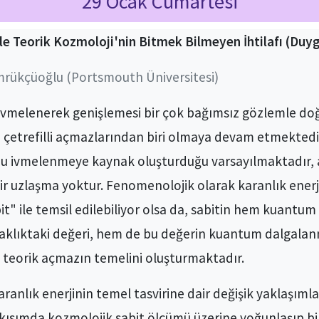
29 Ocak Cumartesi
 ile Teorik Kozmoloji'nin Bitmek Bilmeyen İhtilafı (Du
rükçüoğlu (Portsmouth Üniversitesi)
ivmelenerek genişlemesi bir çok bağımsız gözlemle do
çetrefilli açmazlarından biri olmaya devam etmektedir. 
bu ivmelenmeye kaynak oluşturduğu varsayılmaktadır, a
r uzlaşma yoktur. Fenomenolojik olarak karanlık enerji, 
t" ile temsil edilebiliyor olsa da, sabitin hem kuantu
klıktaki değeri, hem de bu değerin kuantum dalgalanma
u teorik açmazın temelini oluşturmaktadır.
nlık enerjinin temel tasvirine dair değişik yaklaşımla
k kısımda kozmolojik sabit ölçümü üzerine yoğunlaşıp b