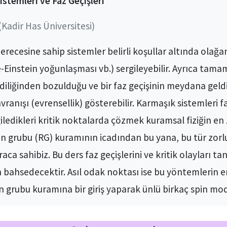
istemleri ve Faz Geçişleri
(Kadir Has Üniversitesi)
erecesine sahip sistemler belirli koşullar altında olağan
-Einstein yoğunlaşması vb.) sergileyebilir. Ayrıca tamam
diliğinden bozulduğu ve bir faz geçişinin meydana geldi
anışı (evrensellik) gösterebilir. Karmaşık sistemleri fa
iledikleri kritik noktalarda çözmek kuramsal fiziğin en 
 grubu (RG) kuramının icadından bu yana, bu tür zorluk
ca sahibiz. Bu ders faz geçişlerini ve kritik olayları t
bahsedecektir. Asıl odak noktası ise bu yöntemlerin en
 grubu kuramına bir giriş yaparak ünlü birkaç spin mo