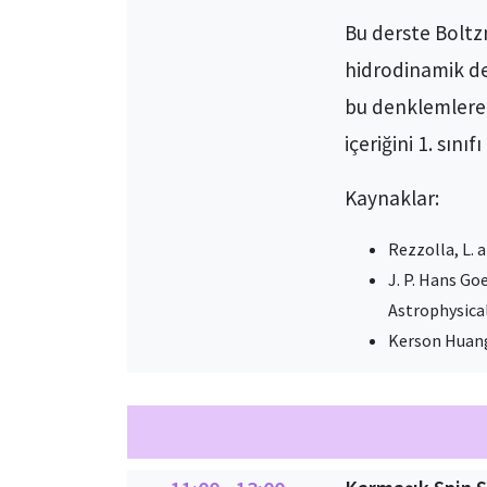
Bu derste Bolt
hidrodinamik de
bu denklemlere 
içeriğini 1. sını
Kaynaklar:
Rezzolla, L. 
J. P. Hans G
Astrophysica
Kerson Huang