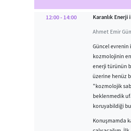
12:00 - 14:00
Karanlık Enerji
Ahmet Emir Güm
Güncel evrenin 
kozmolojinin en 
enerji türünün 
üzerine henüz bi
"kozmolojik sabi
beklenmedik ufa
koruyabildiği b
Konuşmamda kara
çalışacağım. İl