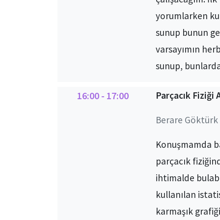
yorumlarken kul
sunup bunun ger
varsayımın herbi
sunup, bunlardak
16:00 - 17:00
Parçacık Fiziği 
Berare Göktürk 
Konuşmamda basi
parçacık fiziğind
ihtimalde bulabi
kullanılan istat
karmaşık grafiğ