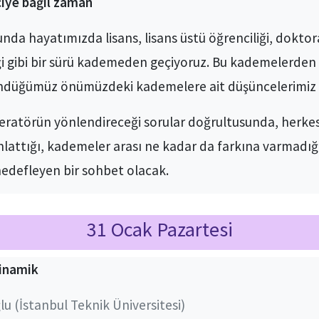
çiye bağıl zaman
unda hayatımızda lisans, lisans üstü öğrenciliği, doktor
ği gibi bir sürü kademeden geçiyoruz. Bu kademelerden 
şündüğümüz önümüzdeki kademelere ait düşüncelerimiz 
eratörün yönlendireceği sorular doğrultusunda, herkesin
attığı, kademeler arası ne kadar da farkına varmadığı
hedefleyen bir sohbet olacak.
31 Ocak Pazartesi
inamik
u (İstanbul Teknik Üniversitesi)