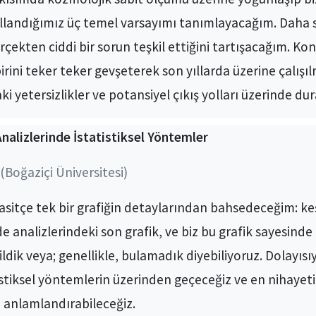
landığımız üç temel varsayımı tanımlayacağım. Daha 
çekten ciddi bir sorun teşkil ettiğini tartışacağım. 
rini teker teker gevşeterek son yıllarda üzerine çalışılm
i yetersizlikler ve potansiyel çıkış yolları üzerinde du
Analizlerinde İstatistiksel Yöntemler
(Boğaziçi Üniversitesi)
tçe tek bir grafiğin detaylarından bahsedeceğim: keşif
e analizlerindeki son grafik, ve biz bu grafik sayesinde b
ldik veya; genellikle, bulamadık diyebiliyoruz. Dolayıs
istiksel yöntemlerin üzerinden geçeceğiz ve en nihayetind
i anlamlandırabileceğiz.