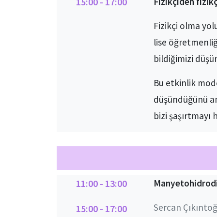
15:00 - 17:00
Fizikçiden fizik
Fizikçi olma yol
lise öğretmenli
bildiğimizi dü
Bu etkinlik mod
düşündüğünü anl
bizi şaşırtmayı 
11:00 - 13:00
Manyetohidrod
Sercan Çıkıntoğl
15:00 - 17:00