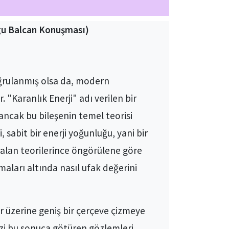
ygu Balcan Konuşması)
ğrulanmış olsa da, modern
"Karanlık Enerji" adı verilen bir
ncak bu bileşenin temel teorisi
sabit bir enerji yoğunluğu, yani bir
m alan teorilerince öngörülene göre
ları altında nasıl ufak değerini
r üzerine geniş bir çerçeve çizmeye
izi bu sonuca götüren gözlemleri